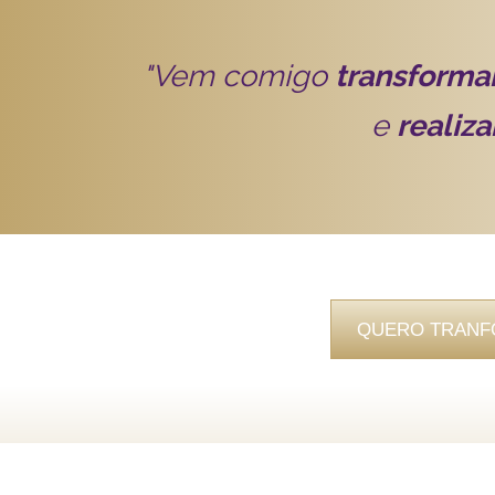
"Vem comigo
transforma
e
realiza
QUERO TRANFO