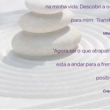
na minha vida. Descobri a 
para mim. Trans
Víto
"Agora sei o que atrapa
está a andar para a fr
positi
Cris