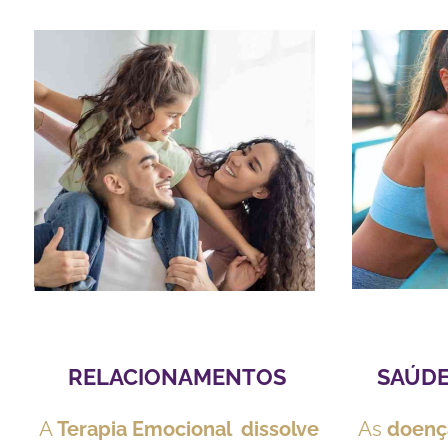
RELACIONAMENTOS
SAÚDE 
A
Terapia Emocional
dissolve
As
doenç